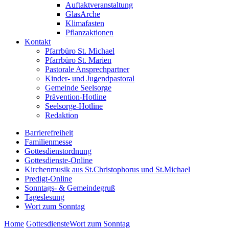
Auftaktveranstaltung
GlasArche
Klimafasten
Pflanzaktionen
Kontakt
Pfarrbüro St. Michael
Pfarrbüro St. Marien
Pastorale Ansprechpartner
Kinder- und Jugendpastoral
Gemeinde Seelsorge
Prävention-Hotline
Seelsorge-Hotline
Redaktion
Barrierefreiheit
Familienmesse
Gottesdienstordnung
Gottesdienste-Online
Kirchenmusik aus St.Christophorus und St.Michael
Predigt-Online
Sonntags- & Gemeindegruß
Tageslesung
Wort zum Sonntag
Home
Gottesdienste
Wort zum Sonntag