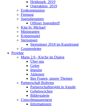
Heidepark_2019
Osteraktion_2019
Erstkommunion
Firmung
Jugendgruppen
Offener Jugendtreff
Kita-St. Michael
Ministranten
Krippenspiel
Sternsinger
Sternsinger 2018 im Kanzleramt
Gruppenleiter
Projekte
Maria 2.0 - Kirche im Dialog
Über uns
Gebet
Impulse
Aktionen
Ihre Fragen, unsere Themen
Partnerschaft Bolivien
Partnerschaftprojekt in Aiquile
Gebetswochen
Bildergalerie
Umweltmanagement
Informationen