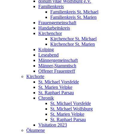
donum vitae Wolfsburg e.V.
Familienkreis
Familienkreis St. Michael
Familienkreis St. Marien
Frauengemeinschaft
Handarbeitskreis
Kirchenchor
Kirchenchor St. Michael
Kirchenchor St. Marien
Kolping
Leseabend
Männergemeinschaft
Männer-Stammtisch
Offener Frauentreff
Kirchorte
St. Michael Vorsfelde
St. Marien Velpke
St. Raphael Parsau
Chronik
St. Michael Vorsfelde
St. Michael Wolfsburg
St. Marien Velpke
St. Raphael Parsau
Visitation 2023
Ökumene