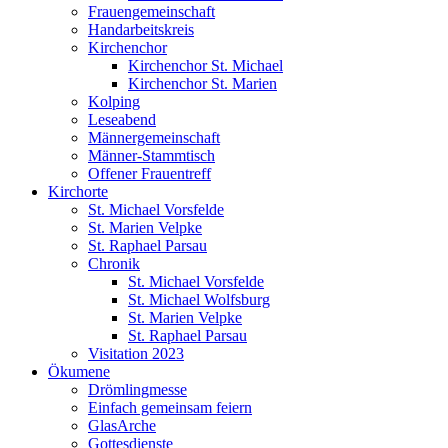
Frauengemeinschaft
Handarbeitskreis
Kirchenchor
Kirchenchor St. Michael
Kirchenchor St. Marien
Kolping
Leseabend
Männergemeinschaft
Männer-Stammtisch
Offener Frauentreff
Kirchorte
St. Michael Vorsfelde
St. Marien Velpke
St. Raphael Parsau
Chronik
St. Michael Vorsfelde
St. Michael Wolfsburg
St. Marien Velpke
St. Raphael Parsau
Visitation 2023
Ökumene
Drömlingmesse
Einfach gemeinsam feiern
GlasArche
Gottesdienste