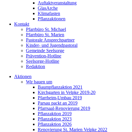
Auftaktveranstaltung
GlasArche
Klimafasten
Pflanzaktionen
Kontakt
Pfarrbüro St. Michael
Pfarrbüro St. Marien
Pastorale Ansprechpartner
Kinder- und Jugendpastoral
Gemeinde Seelsorge
Prävention-Hotline
Seelsorge-Hotline
Redaktion
Aktionen
Wir bauen um
Baumpflanzaktion 2021
Kirchgarten in Velpke 2019-20
Pfarrheim-Umbau 2019
Parsau packt an 2019
Pfarrsaal-Renovierung 2019
Pflanzaktion 2019
Pflanzaktion 2023
Pflanzaktion 2026
Renovierung St. Marien Velpke 2022