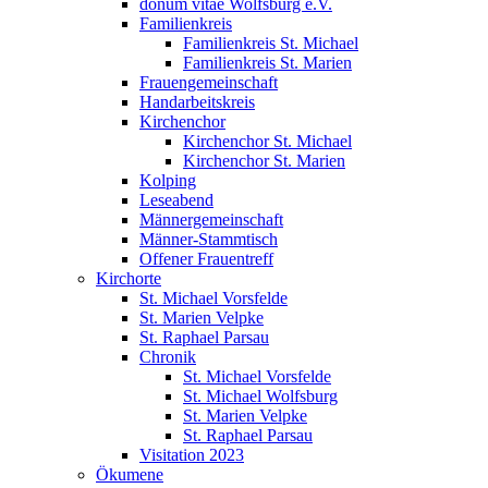
donum vitae Wolfsburg e.V.
Familienkreis
Familienkreis St. Michael
Familienkreis St. Marien
Frauengemeinschaft
Handarbeitskreis
Kirchenchor
Kirchenchor St. Michael
Kirchenchor St. Marien
Kolping
Leseabend
Männergemeinschaft
Männer-Stammtisch
Offener Frauentreff
Kirchorte
St. Michael Vorsfelde
St. Marien Velpke
St. Raphael Parsau
Chronik
St. Michael Vorsfelde
St. Michael Wolfsburg
St. Marien Velpke
St. Raphael Parsau
Visitation 2023
Ökumene