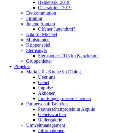
Heidepark_2019
Osteraktion_2019
Erstkommunion
Firmung
Jugendgruppen
Offener Jugendtreff
Kita-St. Michael
Ministranten
Krippenspiel
Sternsinger
Sternsinger 2018 im Kanzleramt
Gruppenleiter
Projekte
Maria 2.0 - Kirche im Dialog
Über uns
Gebet
Impulse
Aktionen
Ihre Fragen, unsere Themen
Partnerschaft Bolivien
Partnerschaftprojekt in Aiquile
Gebetswochen
Bildergalerie
Umweltmanagement
Informationen