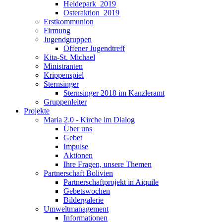
Heidepark_2019
Osteraktion_2019
Erstkommunion
Firmung
Jugendgruppen
Offener Jugendtreff
Kita-St. Michael
Ministranten
Krippenspiel
Sternsinger
Sternsinger 2018 im Kanzleramt
Gruppenleiter
Projekte
Maria 2.0 - Kirche im Dialog
Über uns
Gebet
Impulse
Aktionen
Ihre Fragen, unsere Themen
Partnerschaft Bolivien
Partnerschaftprojekt in Aiquile
Gebetswochen
Bildergalerie
Umweltmanagement
Informationen