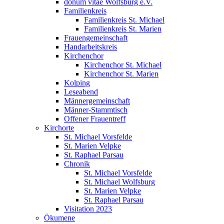
donum vitae Wolfsburg e.V.
Familienkreis
Familienkreis St. Michael
Familienkreis St. Marien
Frauengemeinschaft
Handarbeitskreis
Kirchenchor
Kirchenchor St. Michael
Kirchenchor St. Marien
Kolping
Leseabend
Männergemeinschaft
Männer-Stammtisch
Offener Frauentreff
Kirchorte
St. Michael Vorsfelde
St. Marien Velpke
St. Raphael Parsau
Chronik
St. Michael Vorsfelde
St. Michael Wolfsburg
St. Marien Velpke
St. Raphael Parsau
Visitation 2023
Ökumene