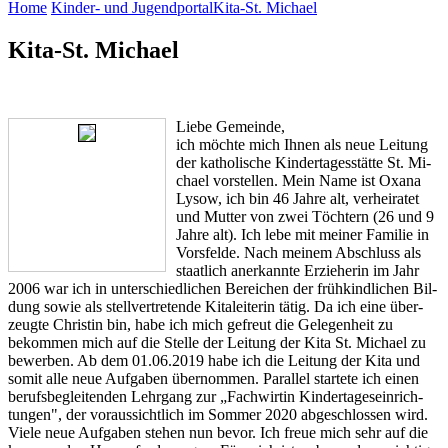
Home
Kinder- und Jugendportal
Kita-St. Michael
Kita-St. Michael
Liebe Gemeinde,
ich möchte mich Ihnen als neue Leitung
der katholische Kindertagesstätte St. Mi­
chael vorstellen. Mein Name ist Oxana
Lysow, ich bin 46 Jahre alt, verheiratet
und Mutter von zwei Töchtern (26 und 9
Jahre alt). Ich lebe mit meiner Familie in
Vorsfelde. Nach meinem Abschluss als
staatlich anerkannte Erzieherin im Jahr
2006 war ich in unterschiedlichen Bereichen der frühkindlichen Bil­
dung sowie als stellvertretende Kitaleiterin tätig. Da ich eine über­
zeugte Christin bin, habe ich mich gefreut die Gelegenheit zu
bekommen mich auf die Stelle der Leitung der Kita St. Michael zu
bewerben. Ab dem 01.06.2019 habe ich die Leitung der Kita und
so­mit alle neue Aufgaben übernommen. Parallel startete ich einen
be­rufsbegleitenden Lehrgang zur „Fachwirtin Kindertageseinrich­
tungen", der voraussichtlich im Sommer 2020 abgeschlossen wird.
Viele neue Aufgaben stehen nun bevor. Ich freue mich sehr auf die