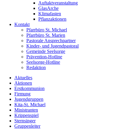
Auftaktveranstaltung
GlasArche
Klimafasten
Pflanzaktionen
Kontakt
Pfarrbüro St. Michael
Pfarrbüro St. Marien
Pastorale Ansprechpartner
Kinder- und Jugendpastoral
Gemeinde Seelsorge
Prävention-Hotline
Seelsorge-Hotline
Redaktion
Aktuelles
Aktionen
Erstkommunion
Firmung
Jugendgruppen
Kita-St. Michael
Ministranten
Krippenspiel
Sternsinger
Gruppenleiter