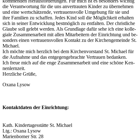
kommenden Herausforderungen. Für mich ist es besonders wichtig
die Verantwortung für die uns anvertrauten Kinder zu übernehmen
und eine wertschätzende, vertrauensvolle Umgebung für sie und
ihre Familien zu schaffen. Jedes Kind soll die Möglichkeit erhalten
sich in seiner Entwicklung bestmöglich zu entfalten. Der christliche
Glaube soll gelebt werden. Als Grundlage dafür sehe ich eine kolle­
giale Zusammenarbeit mit allen Mitarbeitern der Einrichtung und be­
sonders einen vertrauensvollen Kontakt zu der Kirchengemeinde St.
Michael.
Ich möchte mich herzlich bei dem Kirchenvorstand St. Michael für
die Aufnahme und das entgegengebrachte Vertrauen bedanken.
Ich freue mich auf die enge Zusammenarbeit und eine schöne Ken­
nenlernzeit.
Herzliche Grüße,
Oxana Lysow
Kon­takt­da­ten der Ein­rich­tung:
Kath. Kin­der­ta­gesstätte St. Michael
Ltg.: Oxana Lysow
Mari­en­bor­ner Str. 28