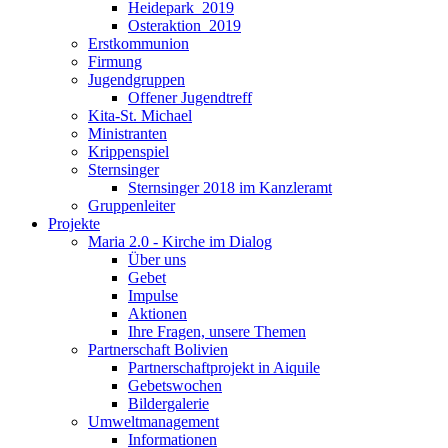
Heidepark_2019
Osteraktion_2019
Erstkommunion
Firmung
Jugendgruppen
Offener Jugendtreff
Kita-St. Michael
Ministranten
Krippenspiel
Sternsinger
Sternsinger 2018 im Kanzleramt
Gruppenleiter
Projekte
Maria 2.0 - Kirche im Dialog
Über uns
Gebet
Impulse
Aktionen
Ihre Fragen, unsere Themen
Partnerschaft Bolivien
Partnerschaftprojekt in Aiquile
Gebetswochen
Bildergalerie
Umweltmanagement
Informationen