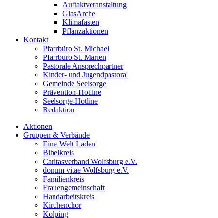
Auftaktveranstaltung
GlasArche
Klimafasten
Pflanzaktionen
Kontakt
Pfarrbüro St. Michael
Pfarrbüro St. Marien
Pastorale Ansprechpartner
Kinder- und Jugendpastoral
Gemeinde Seelsorge
Prävention-Hotline
Seelsorge-Hotline
Redaktion
Aktionen
Gruppen & Verbände
Eine-Welt-Laden
Bibelkreis
Caritasverband Wolfsburg e.V.
donum vitae Wolfsburg e.V.
Familienkreis
Frauengemeinschaft
Handarbeitskreis
Kirchenchor
Kolping