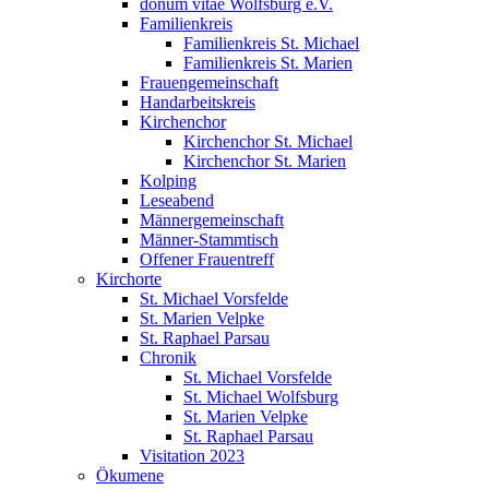
donum vitae Wolfsburg e.V.
Familienkreis
Familienkreis St. Michael
Familienkreis St. Marien
Frauengemeinschaft
Handarbeitskreis
Kirchenchor
Kirchenchor St. Michael
Kirchenchor St. Marien
Kolping
Leseabend
Männergemeinschaft
Männer-Stammtisch
Offener Frauentreff
Kirchorte
St. Michael Vorsfelde
St. Marien Velpke
St. Raphael Parsau
Chronik
St. Michael Vorsfelde
St. Michael Wolfsburg
St. Marien Velpke
St. Raphael Parsau
Visitation 2023
Ökumene